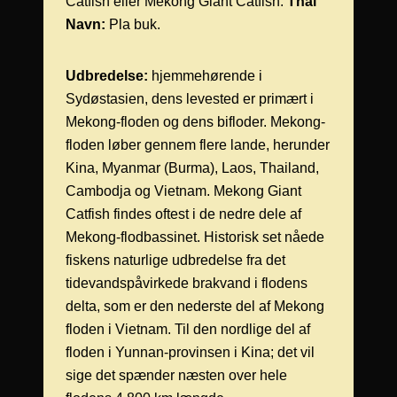
Catfish eller Mekong Giant Catfish.
Thai
Navn:
Pla buk.
Udbredelse:
hjemmehørende i
Sydøstasien, dens levested er primært i
Mekong-floden og dens bifloder. Mekong-
floden løber gennem flere lande, herunder
Kina, Myanmar (Burma), Laos, Thailand,
Cambodja og Vietnam. Mekong Giant
Catfish findes oftest i de nedre dele af
Mekong-flodbassinet. Historisk set nåede
fiskens naturlige udbredelse fra det
tidevandspåvirkede brakvand i flodens
delta, som er den nederste del af Mekong
floden i Vietnam. Til den nordlige del af
floden i Yunnan-provinsen i Kina; det vil
sige det spænder næsten over hele