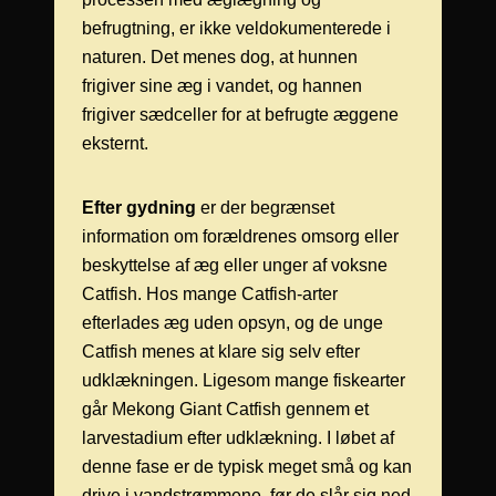
befrugtning, er ikke veldokumenterede i
naturen. Det menes dog, at hunnen
frigiver sine æg i vandet, og hannen
frigiver sædceller for at befrugte æggene
eksternt.
Efter gydning
er der begrænset
information om forældrenes omsorg eller
beskyttelse af æg eller unger af voksne
Catfish. Hos mange Catfish-arter
efterlades æg uden opsyn, og de unge
Catfish menes at klare sig selv efter
udklækningen. Ligesom mange fiskearter
går Mekong Giant Catfish gennem et
larvestadium efter udklækning. I løbet af
denne fase er de typisk meget små og kan
drive i vandstrømmene, før de slår sig ned