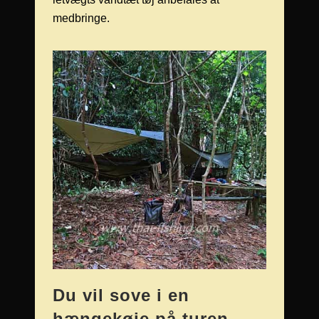
medbringe.
Du vil sove i en
hængekøje på turen