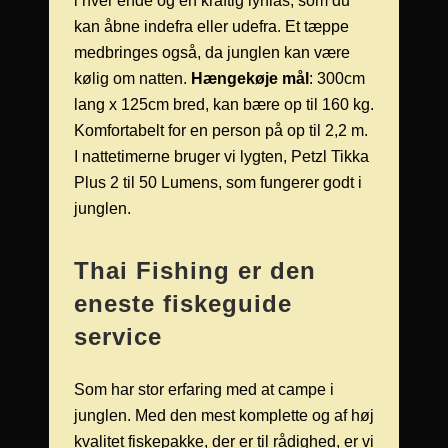
i hver ende og en kraftig lynlås, som du
kan åbne indefra eller udefra. Et tæppe
medbringes også, da junglen kan være
kølig om natten.
Hængekøje mål
: 300cm
lang x 125cm bred, kan bære op til 160 kg.
Komfortabelt for en person på op til 2,2 m.
I nattetimerne bruger vi lygten, Petzl Tikka
Plus 2 til 50 Lumens, som fungerer godt i
junglen.
Thai Fishing er den
eneste fiskeguide
service
Som har stor erfaring med at campe i
junglen. Med den mest komplette og af høj
kvalitet fiskepakke,
der er til rådighed, er vi