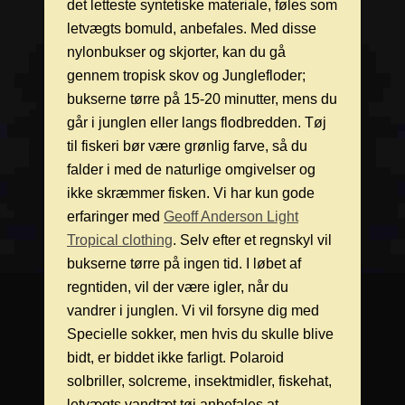
det letteste syntetiske materiale, føles som
letvægts bomuld, anbefales. Med disse
nylonbukser og skjorter, kan du gå
gennem tropisk skov og Junglefloder;
bukserne tørre på 15-20 minutter, mens du
går i junglen eller langs flodbredden. Tøj
til fiskeri bør være grønlig farve, så du
falder i med de naturlige omgivelser og
ikke skræmmer fisken. Vi har kun gode
erfaringer med
Geoff Anderson Light
Tropical clothing
. Selv efter et regnskyl vil
bukserne tørre på ingen tid. I løbet af
regntiden, vil der være igler, når du
vandrer i junglen. Vi vil forsyne dig med
Specielle sokker, men hvis du skulle blive
bidt, er biddet ikke farligt. Polaroid
solbriller, solcreme, insektmidler, fiskehat,
letvægts vandtæt tøj anbefales at