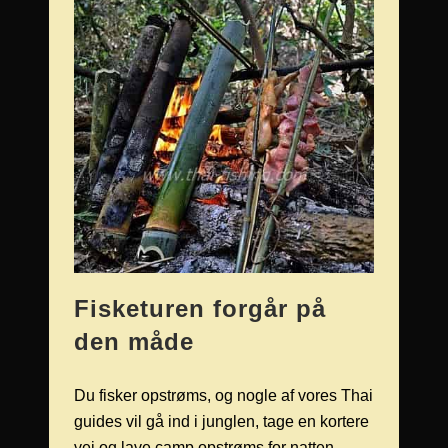
Fisketuren forgår på
den måde
Du fisker opstrøms, og nogle af vores Thai
guides vil gå ind i junglen, tage en kortere
vej og lave camp opstrøms for natten.