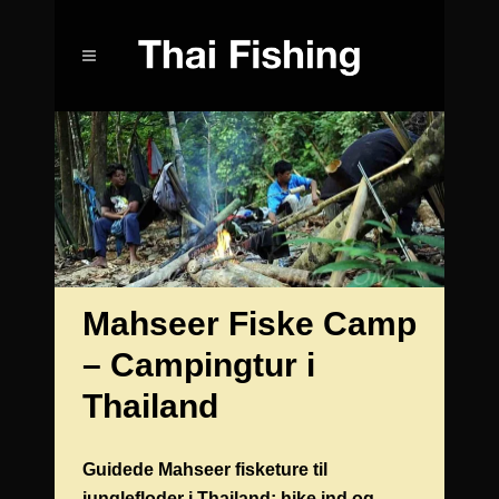
Mahseer Fiske Camp
– Campingtur i
Thailand
Guidede Mahseer fisketure til
junglefloder i Thailand; hike ind og